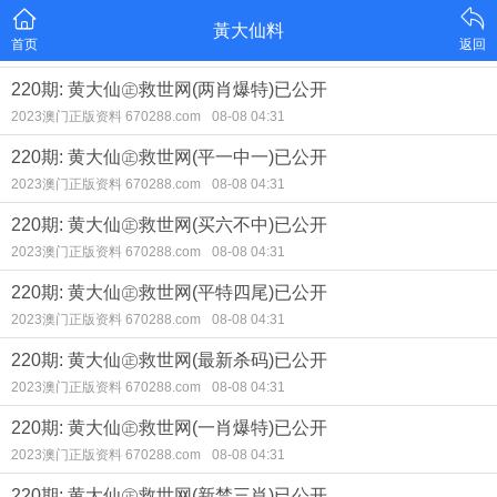
黃大仙料
首页
返回
220期: 黄大仙㊣救世网(两肖爆特)已公开
2023澳门正版资料 670288.com
08-08 04:31
220期: 黄大仙㊣救世网(平一中一)已公开
2023澳门正版资料 670288.com
08-08 04:31
220期: 黄大仙㊣救世网(买六不中)已公开
2023澳门正版资料 670288.com
08-08 04:31
220期: 黄大仙㊣救世网(平特四尾)已公开
2023澳门正版资料 670288.com
08-08 04:31
220期: 黄大仙㊣救世网(最新杀码)已公开
2023澳门正版资料 670288.com
08-08 04:31
220期: 黄大仙㊣救世网(一肖爆特)已公开
2023澳门正版资料 670288.com
08-08 04:31
220期: 黄大仙㊣救世网(新禁三肖)已公开