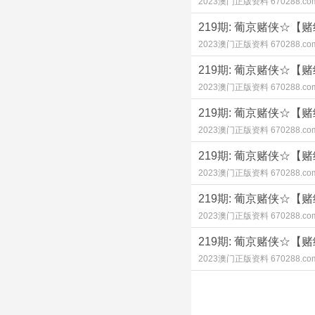
2023澳门正版资料 670288.co
219期: 葡京赌侠☆【
2023澳门正版资料 670288.co
219期: 葡京赌侠☆【
2023澳门正版资料 670288.co
219期: 葡京赌侠☆【
2023澳门正版资料 670288.co
219期: 葡京赌侠☆【
2023澳门正版资料 670288.co
219期: 葡京赌侠☆【
2023澳门正版资料 670288.co
219期: 葡京赌侠☆【
2023澳门正版资料 670288.co