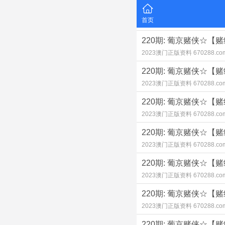
首页
220期: 葡京赌侠☆【
2023澳门正版资料 670288.co
220期: 葡京赌侠☆【
2023澳门正版资料 670288.co
220期: 葡京赌侠☆【
2023澳门正版资料 670288.co
220期: 葡京赌侠☆【
2023澳门正版资料 670288.co
220期: 葡京赌侠☆【
2023澳门正版资料 670288.co
220期: 葡京赌侠☆【
2023澳门正版资料 670288.co
220期: 葡京赌侠☆【