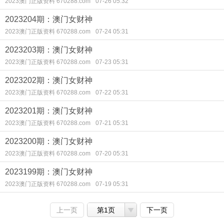
2023澳门正版资料 670288.com
07-26 05:32
2023204期：澳门女财神
2023澳门正版资料 670288.com
07-24 05:31
2023203期：澳门女财神
2023澳门正版资料 670288.com
07-23 05:31
2023202期：澳门女财神
2023澳门正版资料 670288.com
07-22 05:31
2023201期：澳门女财神
2023澳门正版资料 670288.com
07-21 05:31
2023200期：澳门女财神
2023澳门正版资料 670288.com
07-20 05:31
2023199期：澳门女财神
2023澳门正版资料 670288.com
07-19 05:31
上一页
第1页
下一页