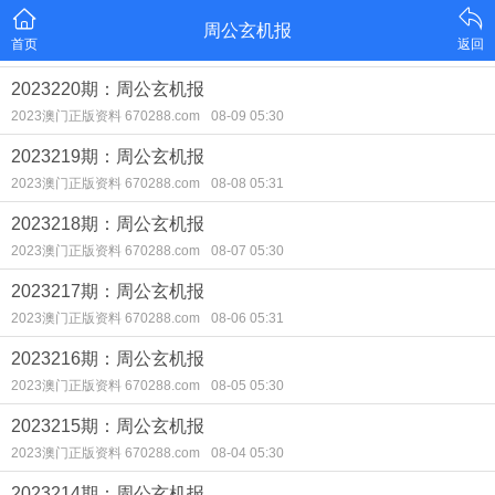
周公玄机报
首页
返回
2023220期：周公玄机报
2023澳门正版资料 670288.com
08-09 05:30
2023219期：周公玄机报
2023澳门正版资料 670288.com
08-08 05:31
2023218期：周公玄机报
2023澳门正版资料 670288.com
08-07 05:30
2023217期：周公玄机报
2023澳门正版资料 670288.com
08-06 05:31
2023216期：周公玄机报
2023澳门正版资料 670288.com
08-05 05:30
2023215期：周公玄机报
2023澳门正版资料 670288.com
08-04 05:30
2023214期：周公玄机报